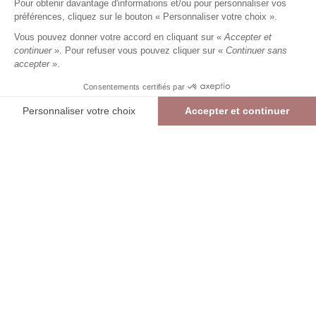
Pour obtenir davantage d'informations et/ou pour personnaliser vos
29,99 €
+
29
Charmes fidélité
préférences, cliquez sur le bouton « Personnaliser votre choix ».
Référence :
6034172
008
/
CCITY346
Vous pouvez donner votre accord en cliquant sur «
Accepter et
continuer
». Pour refuser vous pouvez cliquer sur «
Continuer sans
accepter
».
NOIR
Consentements certifiés par
85
95
105
Personnaliser votre choix
Accepter et continuer
> Guide des tailles
Plateforme de Gestion du Consentement : Personnalisez vos Options
Axeptio consent
Ceinture fine 3 cm unie
NOIR
29,99 €
Notre plateforme vous permet d'adapter et de gérer vos paramètres de confide
AJOUTER AU PANIER
RÉSERVER EN MAGASIN
> Vérifier la disponibilité en boutique
int
Livraison et retours offerts en boutique (hors promotion)
Liv
Re
TROUVER UN MAGASIN
Se connecter
Mon panier
DESCRIPTION