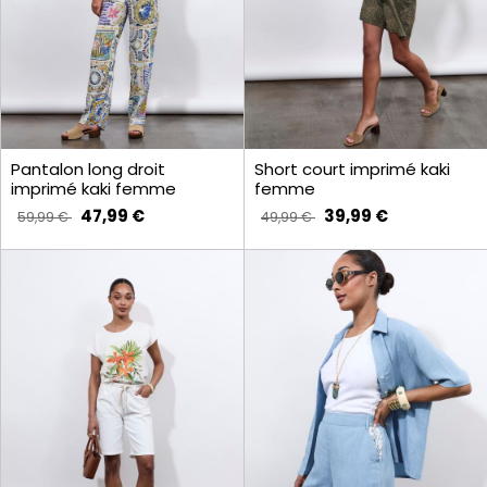
Pantalon long droit
Short court imprimé kaki
imprimé kaki femme
femme
47,99 €
39,99 €
59,99 €
49,99 €