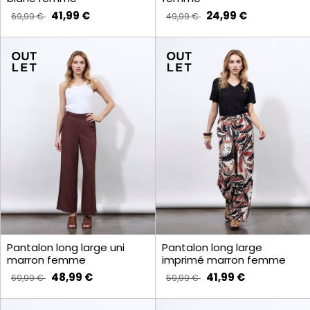
41,99 €
24,99 €
69,99 €
49,99 €
Pantalon long large uni
Pantalon long large
marron femme
imprimé marron femme
48,99 €
41,99 €
69,99 €
59,99 €