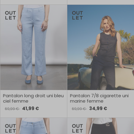
Pantalon long droit uni bleu
Pantalon 7/8 cigarette uni
ciel femme
marine femme
41,99 €
34,99 €
69,99 €
69,99 €