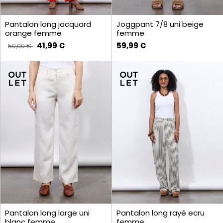
Pantalon long jacquard
Joggpant 7/8 uni beige
orange femme
femme
41,99 €
59,99 €
59,99 €
Pantalon long large uni
Pantalon long rayé ecru
blanc femme
femme