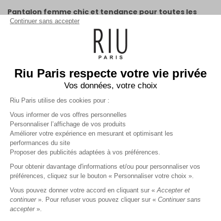
Pantalon femme chic et tendance pour toutes les
occasions
Continuer sans accepter
Le
pantalon femme
est devenu une pièce incontournable du
dressing féminin. 👖 Facile à porter au quotidien comme lors
d’occasions plus habillées, il accompagne toutes les
silhouettes et s’adapte à tous les styles.
Chez
RIU Paris
, notre collection de pantalons pour femme réunit
Riu Paris respecte votre vie privée
AFFICHER PLUS
des modèles tendances, modernes, confortables et élégants
Vos données, votre choix
pensés pour sublimer chaque morphologie. Du pantalon
femme chic au pantalon décontracté femme, en passant par le
Riu Paris utilise des cookies pour :
pantalon chino, le pantalon fluide, le pantalon droit ou encore le
pantalon cargo, chaque coupe apporte une touche différente à
Vous informer de vos offres personnelles
votre tenue. 🤗
Personnaliser l’affichage de vos produits
Améliorer votre expérience en mesurant et optimisant les
Que vous recherchiez un pantalon femme taille haute pour
Inscrivez-vous à la newsletter !
performances du site
allonger les jambes, un
pantalon cigarette élégant
pour le
Proposer des publicités adaptées à vos préférences.
bureau ou un pantalon large confortable pour vos looks du
quotidien, RIU Paris vous accompagne avec des vêtements
Pour obtenir davantage d'informations et/ou pour personnaliser vos
féminins faciles à associer à une veste, une chemise, un pull ou
préférences, cliquez sur le bouton « Personnaliser votre choix ».
un top.
VALIDER
Vous pouvez donner votre accord en cliquant sur «
Accepter et
Comment choisir un pantalon femme selon sa
continuer
». Pour refuser vous pouvez cliquer sur «
Continuer sans
morphologie ?
accepter
».
Choisir un pantalon femme adapté à sa morphologie permet
RIU PARIS