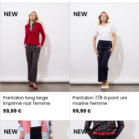
Pantalon long large
Pantalon 7/8 à pont uni
imprimé noir femme
marine femme
59,99 €
69,99 €