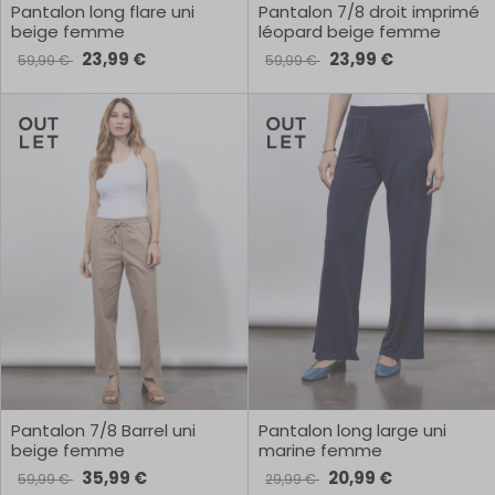
Pantalon long flare uni
Pantalon 7/8 droit imprimé
beige femme
léopard beige femme
23,99 €
23,99 €
59,99 €
59,99 €
Pantalon 7/8 Barrel uni
Pantalon long large uni
beige femme
marine femme
35,99 €
20,99 €
59,99 €
29,99 €