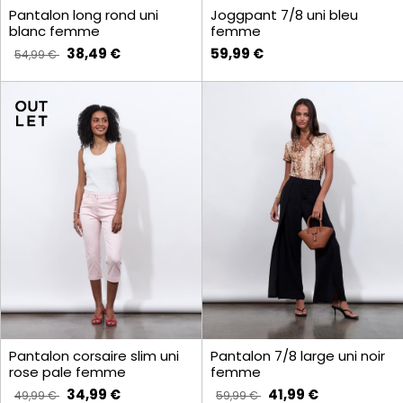
Pantalon long rond uni
Joggpant 7/8 uni bleu
blanc femme
femme
38,49 €
59,99 €
54,99 €
Pantalon corsaire slim uni
Pantalon 7/8 large uni noir
rose pale femme
femme
34,99 €
41,99 €
49,99 €
59,99 €