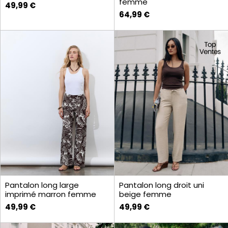
femme
49,99 €
64,99 €
Pantalon long large
Pantalon long droit uni
imprimé marron femme
beige femme
49,99 €
49,99 €