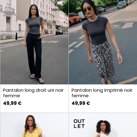
Pantalon long droit uni noir
Pantalon long imprimé noir
femme
femme
49,99 €
49,99 €