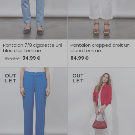
Pantalon 7/8 cigarette uni
Pantalon cropped droit uni
bleu clair femme
blanc femme
34,99 €
64,99 €
69,99 €