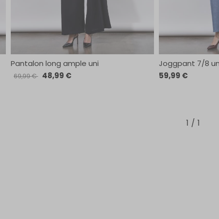
Pantalon long ample uni
Joggpant 7/8 un
48,99 €
59,99 €
69,99 €
1
1