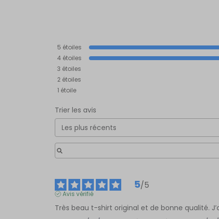
5
étoiles
4
étoiles
3
étoiles
2
étoiles
1
étoile
Trier les avis
5
/
5
Avis vérifié
Très beau t-shirt original et de bonne qualité. J’