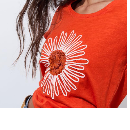
hors promotion)
Livraison rapide
en 2 jours
* et offerte
à domicile
ou
Point Relais
dès 99€*