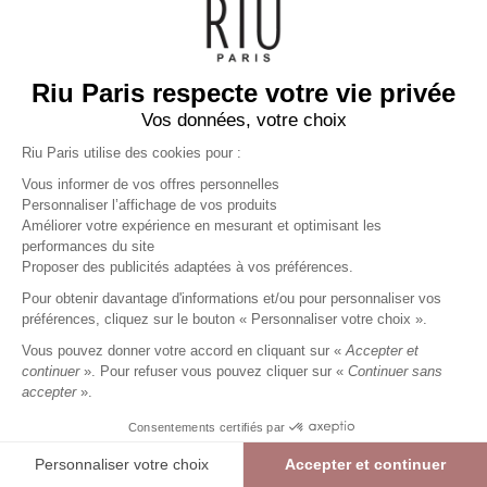
Riu Paris respecte votre vie privée
Vos données, votre choix
Riu Paris utilise des cookies pour :
Vous informer de vos offres personnelles
Personnaliser l’affichage de vos produits
Améliorer votre expérience en mesurant et optimisant les
performances du site
T-Shirt manches courtes
Proposer des publicités adaptées à vos préférences.
imprimé
multicolore
Femme
Pour obtenir davantage d'informations et/ou pour personnaliser vos
27,99 €
39,99 €
+
27
Charmes fidélité
préférences, cliquez sur le bouton « Personnaliser votre choix ».
Référence :
6022805
764
/
AGILL473
Vous pouvez donner votre accord en cliquant sur «
Accepter et
continuer
». Pour refuser vous pouvez cliquer sur «
Continuer sans
accepter
».
MULTICOLORE
Consentements certifiés par
00
01
02
03
04
05
Personnaliser votre choix
Accepter et continuer