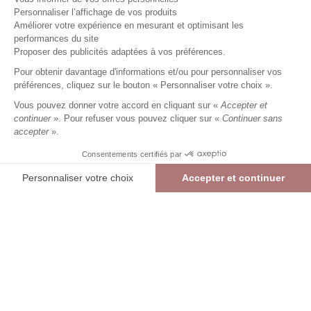
Personnaliser l’affichage de vos produits
Améliorer votre expérience en mesurant et optimisant les
performances du site
Tee-shirt marinière manches
Proposer des publicités adaptées à vos préférences.
coude 100% coton rayée
Pour obtenir davantage d'informations et/ou pour personnaliser vos
marine
Femme
préférences, cliquez sur le bouton « Personnaliser votre choix ».
20,99 €
29,99 €
+
20
Charmes fidélité
Vous pouvez donner votre accord en cliquant sur «
Accepter et
Référence :
6022760
020
/
ALBYN488
continuer
». Pour refuser vous pouvez cliquer sur «
Continuer sans
accepter
».
Consentements certifiés par
MARINE
Personnaliser votre choix
Accepter et continuer
01
02
03
04
05
Plateforme de Gestion du Consentement : Personnalisez vos Options
Tee-shirt marinière manches coude 100% coton rayée
Axeptio consent
> Guide des tailles
MARINE
Notre plateforme vous permet d'adapter et de gérer vos paramètres de confide
20,99 €
29,99 €
AJOUTER AU PANIER
RÉSERVER EN MAGASIN