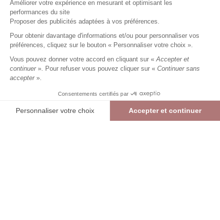
Améliorer votre expérience en mesurant et optimisant les
performances du site
Top manches courtes uni
Proposer des publicités adaptées à vos préférences.
blanc
Femme
Pour obtenir davantage d'informations et/ou pour personnaliser vos
24,49 €
34,99 €
+
24
Charmes fidélité
préférences, cliquez sur le bouton « Personnaliser votre choix ».
Référence :
6022809
012
/
AMUBA473
Vous pouvez donner votre accord en cliquant sur «
Accepter et
continuer
». Pour refuser vous pouvez cliquer sur «
Continuer sans
accepter
».
BLANC
Consentements certifiés par
00
01
02
03
04
05
Personnaliser votre choix
Accepter et continuer
> Guide des tailles
Plateforme de Gestion du Consentement : Personnalisez vos Options
Axeptio consent
Top manches courtes uni
BLANC
24,49 €
34,99 €
Notre plateforme vous permet d'adapter et de gérer vos paramètres de confide
AJOUTER AU PANIER
RÉSERVER EN MAGASIN
> Vérifier la disponibilité en boutique
int
Livraison et retours offerts en boutique (hors promotion)
Liv