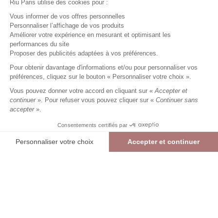
Riu Paris utilise des cookies pour :
Vous informer de vos offres personnelles
Personnaliser l’affichage de vos produits
Améliorer votre expérience en mesurant et optimisant les
performances du site
Veste en tweed
ecru
Femme
Proposer des publicités adaptées à vos préférences.
39,99 €
99,99 €
+
39
Charmes fidélité
Pour obtenir davantage d'informations et/ou pour personnaliser vos
préférences, cliquez sur le bouton « Personnaliser votre choix ».
Référence :
6014321
021
/
VRETO653
Vous pouvez donner votre accord en cliquant sur «
Accepter et
continuer
». Pour refuser vous pouvez cliquer sur «
Continuer sans
accepter
».
ECRU
Consentements certifiés par
38
40
42
44
46
48
Personnaliser votre choix
Accepter et continuer
> Guide des tailles
Plateforme de Gestion du Consentement : Personnalisez vos Options
Axeptio consent
Veste en tweed
ECRU
39,99 €
99,99 €
Notre plateforme vous permet d'adapter et de gérer vos paramètres de confide
AJOUTER AU PANIER
RÉSERVER EN MAGASIN