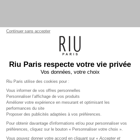
Continuer sans accepter
Riu Paris respecte votre vie privée
Vos données, votre choix
Riu Paris utilise des cookies pour :
Vous informer de vos offres personnelles
Personnaliser l’affichage de vos produits
Améliorer votre expérience en mesurant et optimisant les
performances du site
Gilet uni
marine
Femme
Proposer des publicités adaptées à vos préférences.
44,99 €
+
44
Charmes fidélité
Pour obtenir davantage d'informations et/ou pour personnaliser vos
préférences, cliquez sur le bouton « Personnaliser votre choix ».
Référence :
3014233
020
/
VGOOS638
Vous pouvez donner votre accord en cliquant sur «
Accepter et