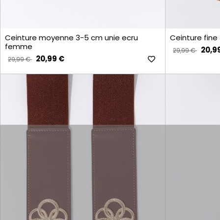
TAILLE
Ceinture moyenne 3-5 cm unie ecru
Ceinture fin
105
75
85
femme
20,9
29,99 €
20,99 €
95
29,99 €