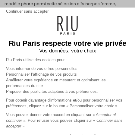
modèle phare parmi cette sélection d’écharpes femme,
originales et sophistiquées, toutes plus resplendissantes les
Continuer sans accepter
unes que les autres.
Une sélection tendance de foulards et d’écharpes
AFFICHER PLUS
femme
Les écharpes femme sont des accessoires qui habillent
immédiatement une tenue tout en lui apportant de l’allure.
Riu Paris respecte votre vie privée
Suivant vos envies et vos habitudes, vous pouvez choisir un
modèle plus ou moins épais et couvrant. Foulards en soie,
Vos données, votre choix
écharpes en laine, étoles en dentelle… Craquez pour des tissus
Riu Paris utilise des cookies pour :
originaux, colorés ou plus épurés selon vos préférences.
Inscrivez-vous à la newsletter !
Vous informer de vos offres personnelles
Sélectionnez votre modèle d’écharpes femme en fonction du
style que vous désirez arborer. Souhaitez-vous une allure
Personnaliser l’affichage de vos produits
raffinée et distinguée en soirée avec une étole, ou bien une
Améliorer votre expérience en mesurant et optimisant les
tenue tendance et colorée avec un foulard noué dans les
performances du site
cheveux ? Votre écharpe peut se porter autour du cou ou sur
VALIDER
Proposer des publicités adaptées à vos préférences.
vos épaules pour vous réchauffer lors des températures qui
Pour obtenir davantage d'informations et/ou pour personnaliser vos
baissent. Sinon, vous pouvez détourner leur utilisation et vous en
préférences, cliquez sur le bouton « Personnaliser votre choix ».
servir pour réaliser des coiffures originales, pour accessoiriser
RIU PARIS
votre
sac
ou pour ceinturer votre robe en jean !
Vous pouvez donner votre accord en cliquant sur «
Accepter et
continuer
». Pour refuser vous pouvez cliquer sur «
Continuer sans
Écharpes rouges, étoles en cachemire ou foulards aux couleurs
estivales et solaires, retrouvez dans cette nouvelle collection un
MA COMMANDE
accepter
».
ensemble de pièces singulières et modernes, afin de créer des