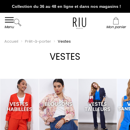
Collection du 36 au 48 en ligne et dans nos magasins !
Livraison et retour offerts* en boutiques RIU
Paris - Jacqueline RIU
Menu
Mon panier
Accueil
Prêt-à-porter
Vestes
VESTES