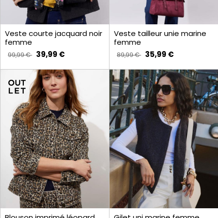
Veste courte jacquard noir
Veste tailleur unie marine
femme
femme
39,99 €
35,99 €
99,99 €
89,99 €
Blouson imprimé léopard
Gilet uni marine femme