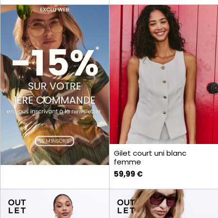
Gilet court uni blanc
femme
59,99 €