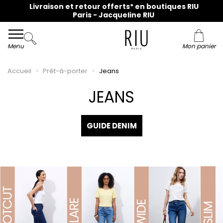
Livraison et retour offerts* en boutiques RIU
Paris - Jacqueline RIU
Menu
Mon panier
Accueil
Prêt-à-porter
Jeans
JEANS
GUIDE DENIM