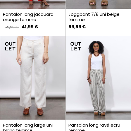
Pantalon long jacquard
Joggpant 7/8 uni beige
orange femme
femme
41,99 €
59,99 €
59,99 €
Pantalon long large uni
Pantalon long rayé ecru
blanc femme
femme