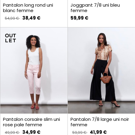
Pantalon long rond uni
Joggpant 7/8 uni bleu
blanc femme
femme
38,49 €
59,99 €
54,99 €
Pantalon corsaire slim uni
Pantalon 7/8 large uni noir
rose pale femme
femme
34,99 €
41,99 €
49,99 €
59,99 €