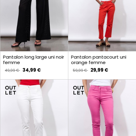
Pantalon long large uni noir
Pantalon pantacourt uni
femme
orange femme
34,99 €
29,99 €
49,99 €
59,99 €