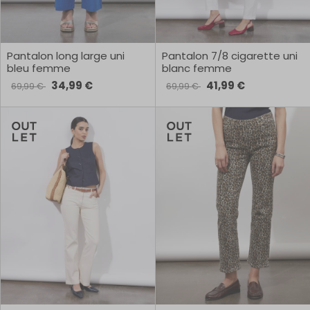
Pantalon long large uni
Pantalon 7/8 cigarette uni
bleu femme
blanc femme
34,99 €
41,99 €
69,99 €
69,99 €