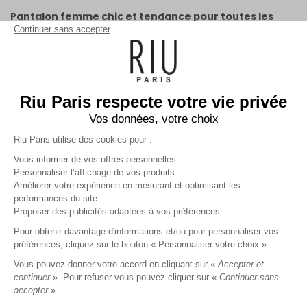
Pantalon femme chic et tendance pour toutes les
occasions
Continuer sans accepter
Le
pantalon femme
est devenu une pièce incontournable du
dressing féminin. 👖 Facile à porter au quotidien comme lors
d’occasions plus habillées, il accompagne toutes les
silhouettes et s’adapte à tous les styles.
Chez
RIU Paris
, notre collection de pantalons pour femme réunit
Riu Paris respecte votre vie privée
AFFICHER PLUS
des modèles tendances, modernes, confortables et élégants
Vos données, votre choix
pensés pour sublimer chaque morphologie. Du pantalon
femme chic au pantalon décontracté femme, en passant par le
Riu Paris utilise des cookies pour :
pantalon chino, le pantalon fluide, le pantalon droit ou encore le
pantalon cargo, chaque coupe apporte une touche différente à
Vous informer de vos offres personnelles
votre tenue. 🤗
Personnaliser l’affichage de vos produits
Améliorer votre expérience en mesurant et optimisant les
Que vous recherchiez un pantalon femme taille haute pour
Inscrivez-vous à la newsletter !
performances du site
allonger les jambes, un
pantalon cigarette élégant
pour le
Proposer des publicités adaptées à vos préférences.
bureau ou un pantalon large confortable pour vos looks du
quotidien, RIU Paris vous accompagne avec des vêtements
Pour obtenir davantage d'informations et/ou pour personnaliser vos
féminins faciles à associer à une veste, une chemise, un pull ou
préférences, cliquez sur le bouton « Personnaliser votre choix ».
un top.
VALIDER
Vous pouvez donner votre accord en cliquant sur «
Accepter et
Comment choisir un pantalon femme selon sa
continuer
». Pour refuser vous pouvez cliquer sur «
Continuer sans
morphologie ?
accepter
».
Choisir un pantalon femme adapté à sa morphologie permet
RIU PARIS