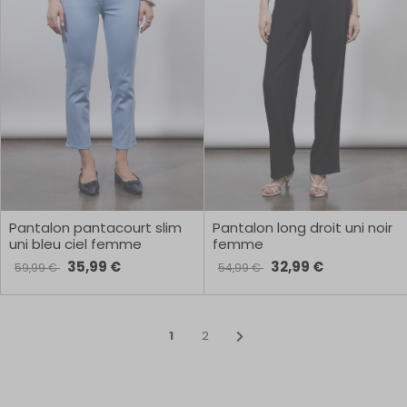
Pantalon pantacourt slim
Pantalon long droit uni noir
uni bleu ciel femme
femme
35,99 €
32,99 €
59,99 €
54,99 €
1
2