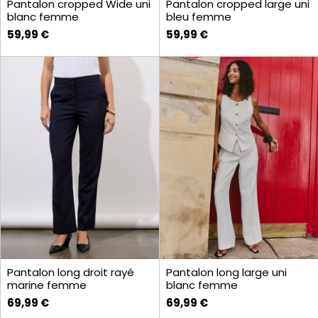
Pantalon cropped Wide uni
Pantalon cropped large uni
blanc femme
bleu femme
59,99 €
59,99 €
Pantalon long droit rayé
Pantalon long large uni
marine femme
blanc femme
69,99 €
69,99 €