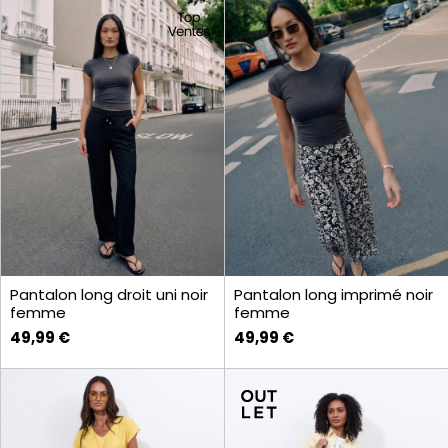
Pantalon long droit uni noir
Pantalon long imprimé noir
femme
femme
49,99 €
49,99 €