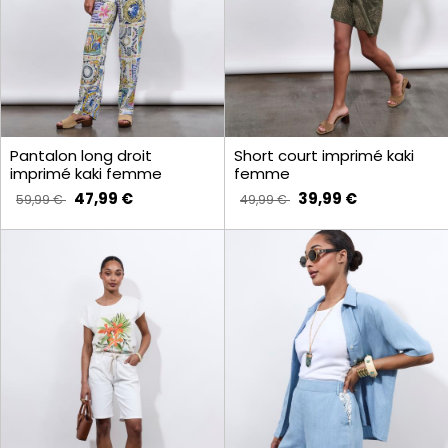
Pantalon long droit
Short court imprimé kaki
imprimé kaki femme
femme
47,99 €
39,99 €
59,99 €
49,99 €