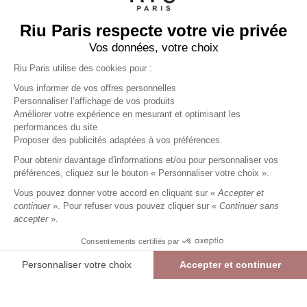
Riu Paris respecte votre vie privée
Vos données, votre choix
Riu Paris utilise des cookies pour :
Vous informer de vos offres personnelles
Personnaliser l’affichage de vos produits
Améliorer votre expérience en mesurant et optimisant les
performances du site
Pantalon Capri slim uni
orange
Proposer des publicités adaptées à vos préférences.
Femme
Pour obtenir davantage d'informations et/ou pour personnaliser vos
27,49 €
54,99 €
+
27
Charmes fidélité
préférences, cliquez sur le bouton « Personnaliser votre choix ».
Référence :
4013454
035
/
PSEIL110
Vous pouvez donner votre accord en cliquant sur «
Accepter et
continuer
». Pour refuser vous pouvez cliquer sur «
Continuer sans
accepter
».
ORANGE
Consentements certifiés par
36
38
40
42
44
46
Personnaliser votre choix
Accepter et continuer
> Guide des tailles
Plateforme de Gestion du Consentement : Personnalisez vos Options
Axeptio consent
Pantalon Capri slim uni
ORANGE
27,49 €
54,99 €
Notre plateforme vous permet d'adapter et de gérer vos paramètres de confide