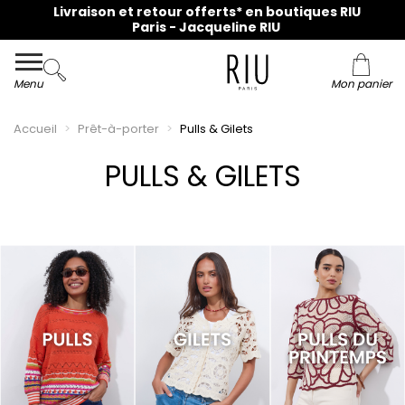
Menu
Mon panier
Accueil
Prêt-à-porter
Pulls & Gilets
PULLS & GILETS