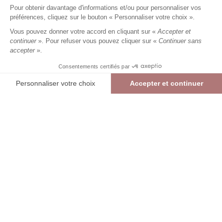
imprimé graphique
bleu
Pour obtenir davantage d'informations et/ou pour personnaliser vos
Femme
préférences, cliquez sur le bouton « Personnaliser votre choix ».
24,99 €
49,99 €
+
24
Charmes fidélité
Vous pouvez donner votre accord en cliquant sur «
Accepter et
Référence :
4021431
014
/
KRINI539
continuer
». Pour refuser vous pouvez cliquer sur «
Continuer sans
accepter
».
Consentements certifiés par
BLEU
Personnaliser votre choix
Accepter et continuer
38
40
42
44
46
Plateforme de Gestion du Consentement : Personnalisez vos Options
Blouse manches courtes imprimé graphique
BLEU
Axeptio consent
> Guide des tailles
Notre plateforme vous permet d'adapter et de gérer vos paramètres de confide
24,99 €
49,99 €
AJOUTER AU PANIER
RÉSERVER EN MAGASIN
> Vérifier la disponibilité en boutique
Livraison rapide
en 2 jours
* et offerte
à domicile
ou en
Point
Relais
dès 99€*