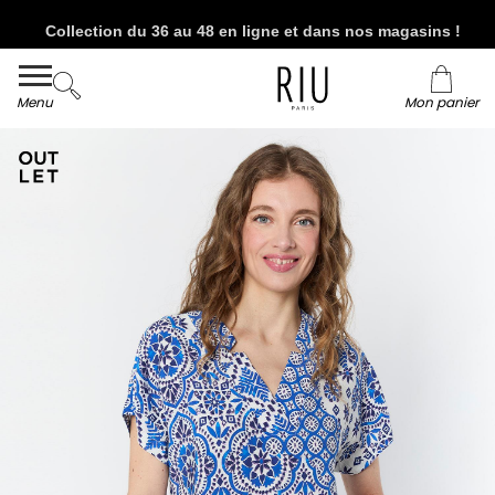
Collection du 36 au 48 en ligne et dans nos magasins !
Livraison et retour offerts* en boutiques RIU
Paris - Jacqueline RIU
Menu
Mon panier