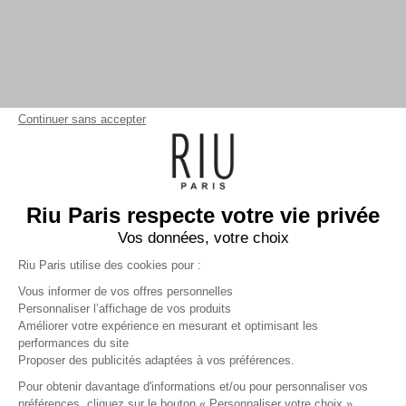
Continuer sans accepter
Riu Paris respecte votre vie privée
Vos données, votre choix
Riu Paris utilise des cookies pour :
Vous informer de vos offres personnelles
Personnaliser l’affichage de vos produits
Améliorer votre expérience en mesurant et optimisant les
performances du site
Blouse sans manche imprimé
Proposer des publicités adaptées à vos préférences.
à fleurs
bleu
Femme
Pour obtenir davantage d'informations et/ou pour personnaliser vos
24,99 €
49,99 €
+
24
Charmes fidélité
préférences, cliquez sur le bouton « Personnaliser votre choix ».