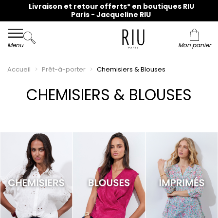
Collection du 36 au 48 en ligne et dans nos magasins !
Livraison et retour offerts* en boutiques RIU
Paris - Jacqueline RIU
Menu
Mon panier
Accueil
Prêt-à-porter
Chemisiers & Blouses
CHEMISIERS & BLOUSES