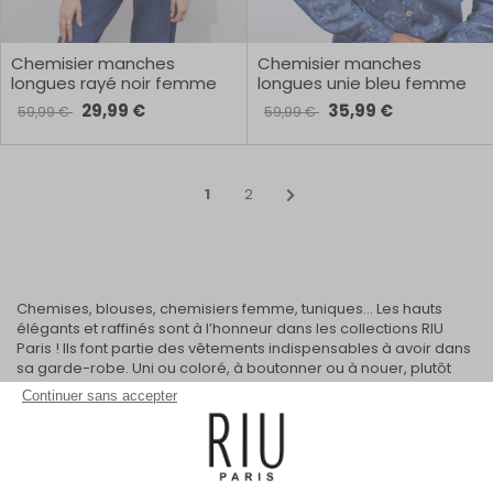
Chemisier manches
Chemisier manches
longues rayé noir femme
longues unie bleu femme
29,99 €
35,99 €
59,99 €
59,99 €
1
2
Chemises, blouses, chemisiers femme, tuniques… Les hauts
élégants et raffinés sont à l’honneur dans les collections RIU
Paris ! Ils font partie des vêtements indispensables à avoir dans
sa garde-robe. Uni ou coloré, à boutonner ou à nouer, plutôt
beige ou vert… Trouvez le modèle de chemises pour femme, de
Continuer sans accepter
blouses et tuniques qui vous convient et qui s’accorde
parfaitement avec le reste de votre dressing. Préparez-vous
vous risquez de succomber à nos nombreuses chemises
AFFICHER PLUS
imprimées ou avec une couleur coup de cœur.