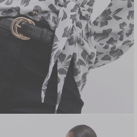
hors promotion)
Livraison rapide
en 2 jours
* et offerte
à domicile
ou
Point Relais
dès 99€*