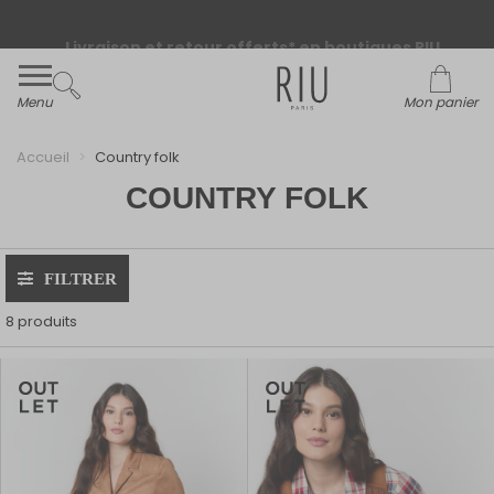
Livraison et retour offerts* en boutiques RIU
Paris - Jacqueline RIU
Menu
Mon panier
Accueil
Country folk
COUNTRY FOLK
FILTRER
8 produits