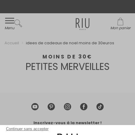
Livraison et retour offerts* en boutiques RIU
Paris - Jacqueline RIU
Menu
Mon panier
Accueil
idees de cadeaux de noel moins de 30euros
MOINS DE 30€
PETITES MERVEILLES
Inscrivez-vous à la newsletter !
Continuer sans accepter