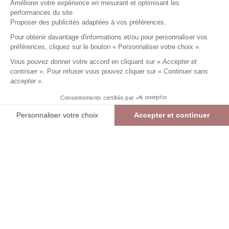
Améliorer votre expérience en mesurant et optimisant les
performances du site
Jean 7/8 slim
marine
Femme
Proposer des publicités adaptées à vos préférences.
35,99 €
59,99 €
+
35
Charmes fidélité
Pour obtenir davantage d'informations et/ou pour personnaliser vos
préférences, cliquez sur le bouton « Personnaliser votre choix ».
Référence :
6016052
020
/
PSCAR133
Vous pouvez donner votre accord en cliquant sur «
Accepter et
continuer
». Pour refuser vous pouvez cliquer sur «
Continuer sans
accepter
».
MARINE
Consentements certifiés par
36
38
40
42
44
46
48
Personnaliser votre choix
Accepter et continuer
> Guide des tailles
Plateforme de Gestion du Consentement : Personnalisez vos Options
Axeptio consent
Jean 7/8 slim
MARINE
35,99 €
59,99 €
Notre plateforme vous permet d'adapter et de gérer vos paramètres de confide
AJOUTER AU PANIER
RÉSERVER EN MAGASIN
> Vérifier la disponibilité en boutique
int
Livraison et retours offerts en boutique (hors promotion)
Liv
Re