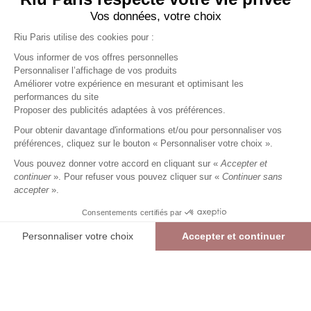
Vos données, votre choix
Riu Paris utilise des cookies pour :
Vous informer de vos offres personnelles
Personnaliser l’affichage de vos produits
Améliorer votre expérience en mesurant et optimisant les
performances du site
Jean long droit
bleu
Femme
Proposer des publicités adaptées à vos préférences.
23,99 €
59,99 €
+
23
Charmes fidélité
Pour obtenir davantage d'informations et/ou pour personnaliser vos
préférences, cliquez sur le bouton « Personnaliser votre choix ».
Référence :
6016040
014
/
PDLAQ305
Vous pouvez donner votre accord en cliquant sur «
Accepter et
continuer
». Pour refuser vous pouvez cliquer sur «
Continuer sans
accepter
».
BLEU
Consentements certifiés par
36
38
40
42
44
46
48
Personnaliser votre choix
Accepter et continuer
> Guide des tailles
Plateforme de Gestion du Consentement : Personnalisez vos Options
Axeptio consent
Jean long droit
BLEU
23,99 €
59,99 €
Notre plateforme vous permet d'adapter et de gérer vos paramètres de confide
AJOUTER AU PANIER