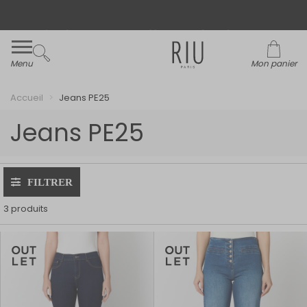
Livraison et retour offerts* en boutiques RIU
Paris - Jacqueline RIU
Menu
Mon panier
Accueil
Jeans PE25
Jeans PE25
FILTRER
3 produits