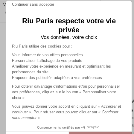
Veste courte unie camel femme
Continuer sans accepter
23,99 €
59,99 €
Riu Paris respecte votre vie
privée
Vos données, votre choix
Riu Paris utilise des cookies pour :
Vous informer de vos offres personnelles
Personnaliser l’affichage de vos produits
Améliorer votre expérience en mesurant et optimisant les
performances du site
Proposer des publicités adaptées à vos préférences.
Pour obtenir davantage d'informations et/ou pour personnaliser
vos préférences, cliquez sur le bouton « Personnaliser votre
choix ».
RIU P
Vous pouvez donner votre accord en cliquant sur «
Accepter et
Marque
continuer
». Pour refuser vous pouvez cliquer sur «
Continuer
Recrut
sans accepter
».
Nos bou
Consentements certifiés par
Mention