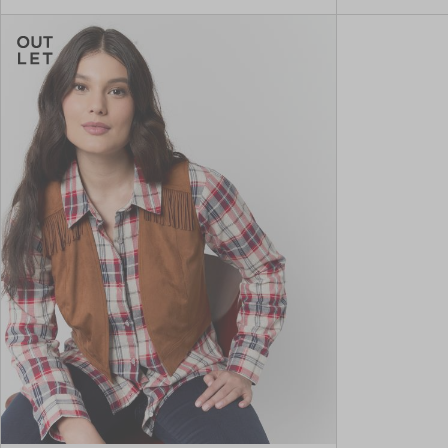
BEIGE
TAILLE
01
02
03
04
05
44
48