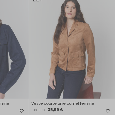
CRÉER UN COMPTE
ou
SUIVI DE COMMANDE INVITÉ
ou
GOOGLE
femme
Veste courte unie camel femme
35,99 €
89,99 €