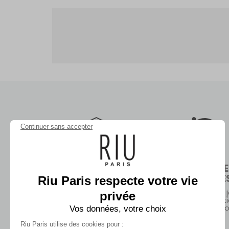
Continuer sans accepter
LIVRAISON
RETOURS 
ECHANGE
Riu Paris respecte votre vie
En boutiques sans
minimum d'achat ou en
Retours sous 30 j
privée
point relais dès 99€
Gratuits en bout
(hors promoti
Vos données, votre choix
Riu Paris utilise des cookies pour :