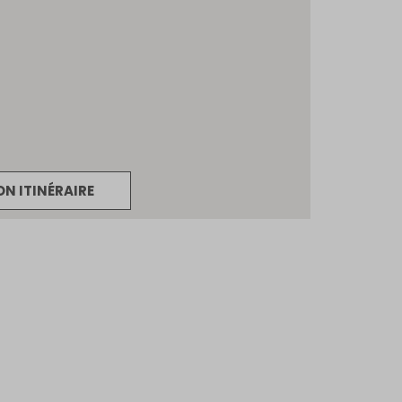
CRÉER UN COMPTE
ou
SUIVI DE COMMANDE INVITÉ
ou
GOOGLE
ON ITINÉRAIRE