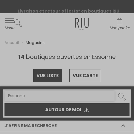
Livraison et retour offerts* en boutiques RIU
Paris - Jacqueline RIU
Menu
Mon panier
Accueil
Magasins
14
boutiques ouvertes en Essonne
VUE LISTE
VUE CARTE
AUTOUR DE MOI
J'AFFINE MA RECHERCHE