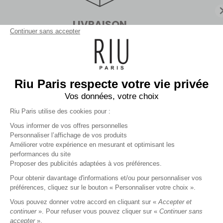
Actuellement
fermé.
Ouvert aujourd'hui dès .
LIVRAISON
FICHE MAGASIN
Continuer sans accepter
En boutiques sans minimum d'achat
ou en point relais dès 99€
CHOISIR COMME BOUTIQUE PRÉFÉRÉE
JE CALCULE MON ITINÉRAIRE
Riu Paris respecte votre vie privée
Vos données, votre choix
Riu Paris utilise des cookies pour :
EVRY
Inscrivez-vous à la newsletter !
Vous informer de vos offres personnelles
RIU PARIS À CC EVRY 2
3
Personnaliser l’affichage de vos produits
à 36 km
Améliorer votre expérience en mesurant et optimisant les
2 Boulevard de l'Europe
performances du site
VALIDER
91000 EVRY
Proposer des publicités adaptées à vos préférences.
Actuellement
fermé.
Ouvert aujourd'hui dès .
Pour obtenir davantage d'informations et/ou pour personnaliser vos
préférences, cliquez sur le bouton « Personnaliser votre choix ».
FICHE MAGASIN
RIU PARIS
Vous pouvez donner votre accord en cliquant sur «
Accepter et
continuer
». Pour refuser vous pouvez cliquer sur «
Continuer sans
CHOISIR COMME BOUTIQUE PRÉFÉRÉE
MA COMMANDE
accepter
».