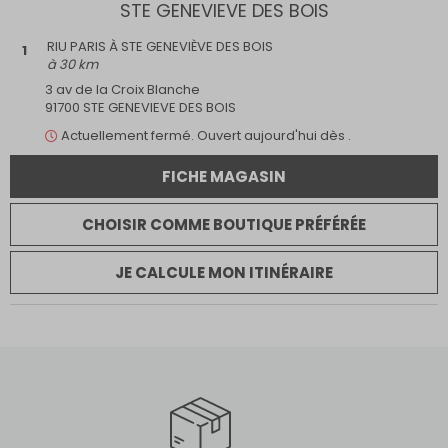
STE GENEVIEVE DES BOIS
Ouvert maintenant
Ouvert le dimanche
RIU PARIS À STE GENEVIÈVE DES BOIS
1
Retrait internet
à 30 km
Parking
Multimarque
3 av de la Croix Blanche
Magasin dans un centre commercial
91700 STE GENEVIEVE DES BOIS
Actuellement
fermé.
Ouvert aujourd'hui dès .
FICHE MAGASIN
CHOISIR COMME BOUTIQUE PRÉFÉRÉE
JE CALCULE MON ITINÉRAIRE
LES ULIS
RIU PARIS À CC ULIS II
2
à 33 km
2 Rue du morvan
91940 LES ULIS