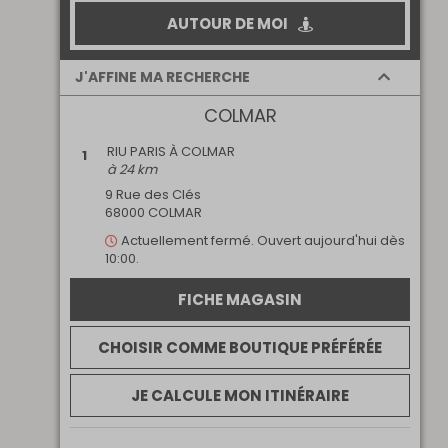
AUTOUR DE MOI
J'AFFINE MA RECHERCHE
COLMAR
Ouvert
Ouvert le
maintenant
dimanche
RIU PARIS À COLMAR
1
Retrait internet
Parking
à 24 km
Multimarque
Magasin dans un
centre
9 Rue des Clés
commercial
68000 COLMAR
Actuellement
fermé.
Ouvert aujourd'hui dès
10:00.
FICHE MAGASIN
CHOISIR COMME BOUTIQUE PRÉFÉRÉE
JE CALCULE MON ITINÉRAIRE