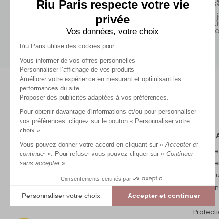
ECHANGE
Riu Paris respecte votre vie
En boutiques sans
minimum d'achat ou en
Retours sous 30 j
privée
point relais dès 99€
Gratuits en bout
(hors promoti
Vos données, votre choix
Riu Paris utilise des cookies pour :
Vous informer de vos offres personnelles
Personnaliser l’affichage de vos produits
Améliorer votre expérience en mesurant et optimisant les
performances du site
Proposer des publicités adaptées à vos préférences.
Pour obtenir davantage d'informations et/ou pour personnaliser
vos préférences, cliquez sur le bouton « Personnaliser votre
choix ».
RIU P
Vous pouvez donner votre accord en cliquant sur «
Accepter et
Marque
continuer
». Pour refuser vous pouvez cliquer sur «
Continuer
Recrut
sans accepter
».
Nos bou
Consentements certifiés par
Mention
Personnaliser votre choix
Accepter et continuer
CGV
Plateforme de Gestion du Consentement : Personnalisez vos Options
Protect
Axeptio consent