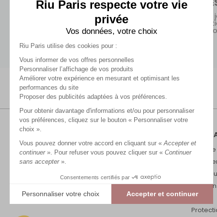
ECHANGE
Riu Paris respecte votre vie
En boutiques sans
minimum d'achat ou en
Retours sous 30 j
privée
point relais dès 99€
Gratuits en bout
(hors promoti
Vos données, votre choix
Riu Paris utilise des cookies pour :
Vous informer de vos offres personnelles
Personnaliser l’affichage de vos produits
Améliorer votre expérience en mesurant et optimisant les
performances du site
Proposer des publicités adaptées à vos préférences.
Pour obtenir davantage d'informations et/ou pour personnaliser
vos préférences, cliquez sur le bouton « Personnaliser votre
choix ».
RIU P
Vous pouvez donner votre accord en cliquant sur «
Accepter et
Marque
continuer
». Pour refuser vous pouvez cliquer sur «
Continuer
Recrut
sans accepter
».
Nos bou
Consentements certifiés par
Mention
Personnaliser votre choix
Accepter et continuer
CGV
Plateforme de Gestion du Consentement : Personnalisez vos Options
Protect
Axeptio consent