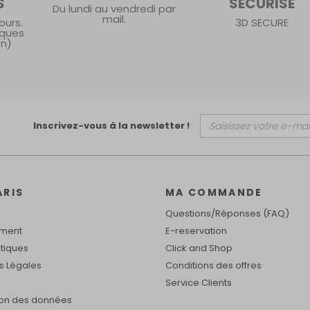
S
SÉCURISÉ
Du lundi au vendredi par
mail.
ours.
3D SECURE
iques
on)
Inscrivez-vous à la newsletter !
ARIS
MA COMMANDE
Questions/Réponses (FAQ)
ement
E-reservation
tiques
Click and Shop
s Légales
Conditions des offres
Service Clients
ion des données