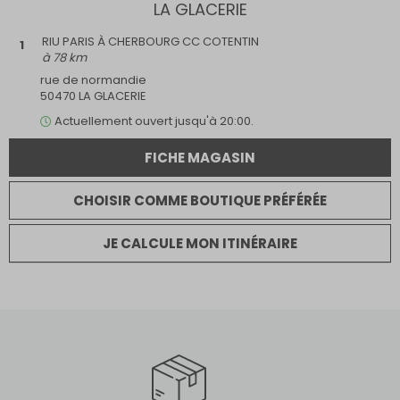
LA GLACERIE
Ouvert maintenant
Ouvert le dimanche
RIU PARIS À CHERBOURG CC COTENTIN
1
Retrait internet
à 78 km
Parking
Multimarque
rue de normandie
Magasin dans un centre commercial
50470 LA GLACERIE
Actuellement
ouvert
jusqu'à 20:00.
FICHE MAGASIN
CHOISIR COMME BOUTIQUE PRÉFÉRÉE
JE CALCULE MON ITINÉRAIRE