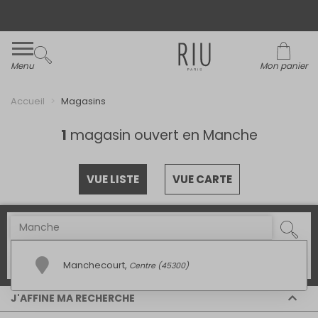
Livraison et retour offerts* en boutiques RIU
Paris - Jacqueline RIU
Menu
Mon panier
Accueil
Magasins
1
magasin ouvert en Manche
VUE LISTE
VUE CARTE
AUTOUR DE MOI
Manchecourt
,
Centre (45300)
J'AFFINE MA RECHERCHE