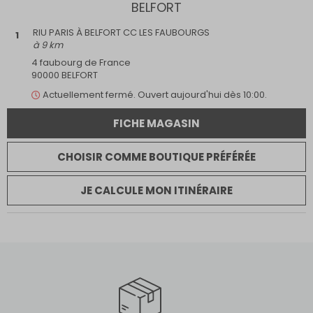
BELFORT
Ouvert maintenant
Ouvert le dimanche
RIU PARIS À BELFORT CC LES FAUBOURGS
1
Retrait internet
à 9 km
Parking
Multimarque
4 faubourg de France
Magasin dans un centre commercial
90000 BELFORT
Actuellement
fermé.
Ouvert aujourd'hui dès 10:00.
FICHE MAGASIN
CHOISIR COMME BOUTIQUE PRÉFÉRÉE
JE CALCULE MON ITINÉRAIRE
COLMAR
RIU PARIS À COLMAR
2
à 82 km
9 Rue des Clés
68000 COLMAR