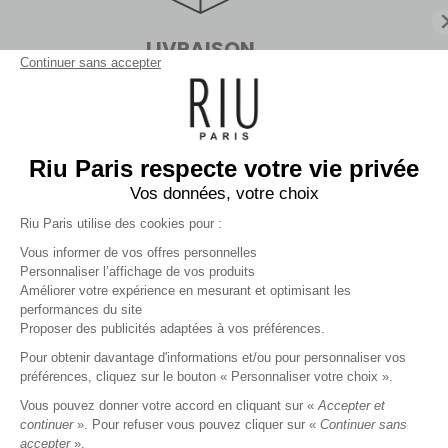
Actuellement
fermé.
Ouvert aujourd'hui dès 10:00.
LIVRAISON
FICHE MAGASIN
Continuer sans accepter
En boutiques sans minimum d'achat
ou en point relais dès 99€
CHOISIR COMME BOUTIQUE PRÉFÉRÉE
JE CALCULE MON ITINÉRAIRE
Riu Paris respecte votre vie privée
Vos données, votre choix
Riu Paris utilise des cookies pour :
Inscrivez-vous à la newsletter !
Vous informer de vos offres personnelles
Personnaliser l’affichage de vos produits
Améliorer votre expérience en mesurant et optimisant les
performances du site
VALIDER
Proposer des publicités adaptées à vos préférences.
Pour obtenir davantage d'informations et/ou pour personnaliser vos
préférences, cliquez sur le bouton « Personnaliser votre choix ».
RIU PARIS
Vous pouvez donner votre accord en cliquant sur «
Accepter et
continuer
». Pour refuser vous pouvez cliquer sur «
Continuer sans
MA COMMANDE
accepter
».