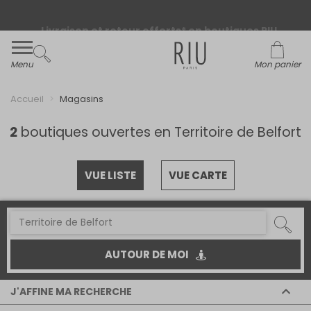
Livraison et retour offerts* en boutiques RIU
Paris - Jacqueline RIU
Menu
Mon panier
Accueil
Magasins
2
boutiques ouvertes en Territoire de Belfort
VUE LISTE
VUE CARTE
AUTOUR DE MOI
J'AFFINE MA RECHERCHE