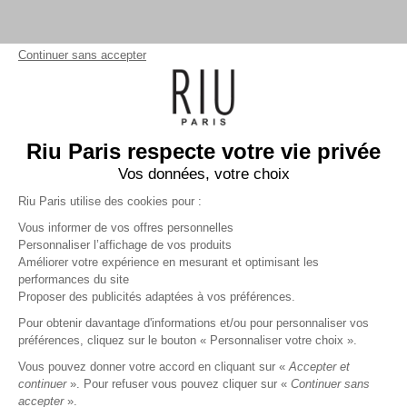
Continuer sans accepter
Riu Paris respecte votre vie privée
Vos données, votre choix
Riu Paris utilise des cookies pour :
Vous informer de vos offres personnelles
Personnaliser l’affichage de vos produits
Améliorer votre expérience en mesurant et optimisant les
performances du site
Joggpant 7/8 uni
bleu
Femme
Proposer des publicités adaptées à vos préférences.
59,99 €
+
59
Charmes fidélité
Pour obtenir davantage d'informations et/ou pour personnaliser vos
préférences, cliquez sur le bouton « Personnaliser votre choix ».
Référence :
6013566
014
/
PJFAS773
Vous pouvez donner votre accord en cliquant sur «
Accepter et
continuer
». Pour refuser vous pouvez cliquer sur «
Continuer sans
accepter
».
BLEU