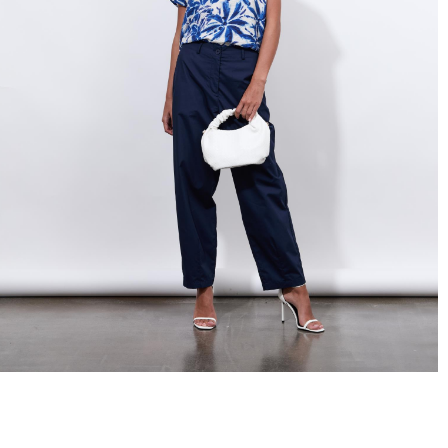
hors promotion)
Livraison rapide
en 2 jours
* et offerte
à domicile
ou
Point Relais
dès 99€*