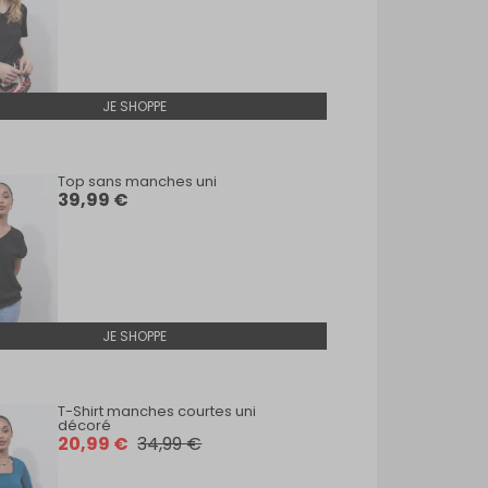
JE SHOPPE
Top sans manches uni
Débar
39,99 €
19,9
JE SHOPPE
T-Shirt manches courtes uni
T-Shi
décoré
déco
20,99 €
34,99 €
20,9