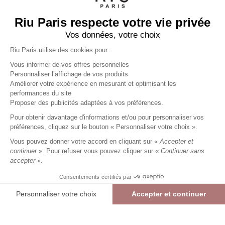
Riu Paris respecte votre vie privée
Vos données, votre choix
Riu Paris utilise des cookies pour :
Vous informer de vos offres personnelles
Personnaliser l’affichage de vos produits
Améliorer votre expérience en mesurant et optimisant les
performances du site
Pantalon Capri slim uni
orange
Proposer des publicités adaptées à vos préférences.
Femme
Pour obtenir davantage d'informations et/ou pour personnaliser vos
27,49 €
54,99 €
+
27
Charmes fidélité
préférences, cliquez sur le bouton « Personnaliser votre choix ».
Référence :
4013454
035
/
PSEIL110
Vous pouvez donner votre accord en cliquant sur «
Accepter et
continuer
». Pour refuser vous pouvez cliquer sur «
Continuer sans
accepter
».
ORANGE
Consentements certifiés par
36
38
40
42
44
46
Personnaliser votre choix
Accepter et continuer
> Guide des tailles
Plateforme de Gestion du Consentement : Personnalisez vos Options
Axeptio consent
Pantalon Capri slim uni
ORANGE
27,49 €
54,99 €
Notre plateforme vous permet d'adapter et de gérer vos paramètres de confide