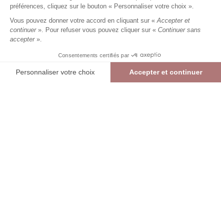
23,99 €
59,99 €
+
23
Charmes fidélité
préférences, cliquez sur le bouton « Personnaliser votre choix ».
Référence :
6013525
008
/
PLOXE653
Vous pouvez donner votre accord en cliquant sur «
Accepter et
continuer
». Pour refuser vous pouvez cliquer sur «
Continuer sans
accepter
».
NOIR
Consentements certifiés par
36
38
40
42
44
46
48
Personnaliser votre choix
Accepter et continuer
> Guide des tailles
Plateforme de Gestion du Consentement : Personnalisez vos Options
Axeptio consent
Pantalon long large unie
NOIR
23,99 €
59,99 €
Notre plateforme vous permet d'adapter et de gérer vos paramètres de confide
AJOUTER AU PANIER
RÉSERVER EN MAGASIN
> Vérifier la disponibilité en boutique
int
Livraison et retours offerts en boutique (hors promotion)
Liv
Re
DESCRIPTION