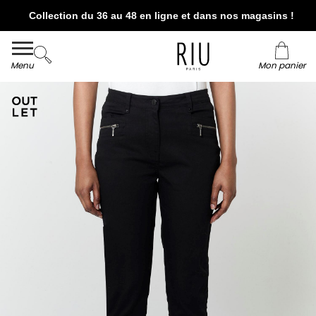
Collection du 36 au 48 en ligne et dans nos magasins !
Livraison et retour offerts* en boutiques RIU
Paris - Jacqueline RIU
Menu
Mon panier