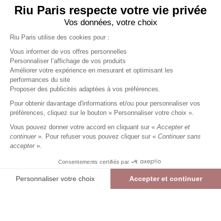
Riu Paris respecte votre vie privée
Vos données, votre choix
Riu Paris utilise des cookies pour :
Vous informer de vos offres personnelles
Personnaliser l’affichage de vos produits
Améliorer votre expérience en mesurant et optimisant les
performances du site
Pantalon long slim uni
noir
Proposer des publicités adaptées à vos préférences.
Femme
Pour obtenir davantage d'informations et/ou pour personnaliser vos
23,99 €
59,99 €
+
23
Charmes fidélité
préférences, cliquez sur le bouton « Personnaliser votre choix ».
Référence :
4013395
008
/
PSAKI639
Vous pouvez donner votre accord en cliquant sur «
Accepter et
continuer
». Pour refuser vous pouvez cliquer sur «
Continuer sans
accepter
».
NOIR
Consentements certifiés par
36
38
40
42
44
46
48
Personnaliser votre choix
Accepter et continuer
> Guide des tailles
Plateforme de Gestion du Consentement : Personnalisez vos Options
Axeptio consent
Pantalon long slim uni
NOIR
23,99 €
59,99 €
Notre plateforme vous permet d'adapter et de gérer vos paramètres de confide
AJOUTER AU PANIER