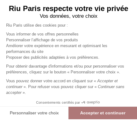
Riu Paris respecte votre vie privée
Vos données, votre choix
Riu Paris utilise des cookies pour :
Vous informer de vos offres personnelles
Personnaliser l’affichage de vos produits
Améliorer votre expérience en mesurant et optimisant les
performances du site
Pantalon long uni
noir
Femme
Proposer des publicités adaptées à vos préférences.
69,99 €
+
69
Charmes fidélité
Pour obtenir davantage d'informations et/ou pour personnaliser vos
préférences, cliquez sur le bouton « Personnaliser votre choix ».
Référence :
6013530
008
/
PFIXO516
Vous pouvez donner votre accord en cliquant sur «
Accepter et
continuer
». Pour refuser vous pouvez cliquer sur «
Continuer sans
accepter
».
NOIR
Consentements certifiés par
36
38
40
42
44
46
48
Personnaliser votre choix
Accepter et continuer
> Guide des tailles
Plateforme de Gestion du Consentement : Personnalisez vos Options
Axeptio consent
Pantalon long uni
NOIR
69,99 €
Notre plateforme vous permet d'adapter et de gérer vos paramètres de confide
AJOUTER AU PANIER