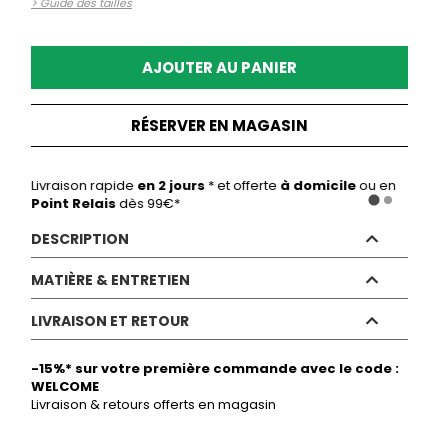
> Guide des tailles
CRÉER UN COMPTE
ou
AJOUTER AU PANIER
SUIVI DE COMMANDE INVITÉ
RÉSERVER EN MAGASIN
ou
on)
Livraison rapide
en 2 jours
GOOGLE
* et offerte
à domicile
ou en
Livrai
Point Relais
dès 99€*
DESCRIPTION
MATIÈRE & ENTRETIEN
Pantalon pantacourt uni à la coupe moderne et
confortable. Son design 5 poches apporte une
touche casual facile à associer pour des looks du
LIVRAISON ET RETOUR
Matières :
quotidien pleins de style. La mannequin mesure 1m75
Tissu principal: 98% Coton, 2% Elasthanne
et porte une taille 38.
-15%* sur votre première commande avec le code :
NOS MODES DE LIVRAISON :
Entretien :
WELCOME
Détails produit : Pantalon pantacourt uni, 5 poches.
Lavage en machine - température maximale
Livraison & retours offerts en magasin
Couleur :
ORANGE
En boutique
GRATUIT
30°C
2 jours ouvrés
Blanchiment à proscrire