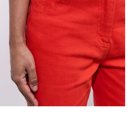
omicile
ou en
Livraison et retours offerts en boutique (hors promoti