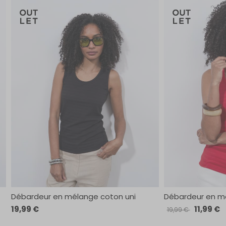
Débardeur en mélange coton uni
Débardeur en m
19,99 €
11,99 €
19,99 €