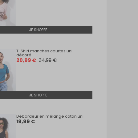
JE SHOPPE
T-Shirt manches courtes uni
Débar
décoré
19,9
20,99 €
34,99 €
JE SHOPPE
Débardeur en mélange coton uni
19,99 €