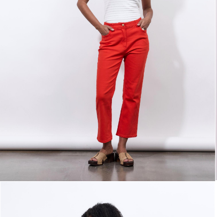
Livraison rapide
en 2 jours
* et offerte
à d
Point Relais
dès 99€*