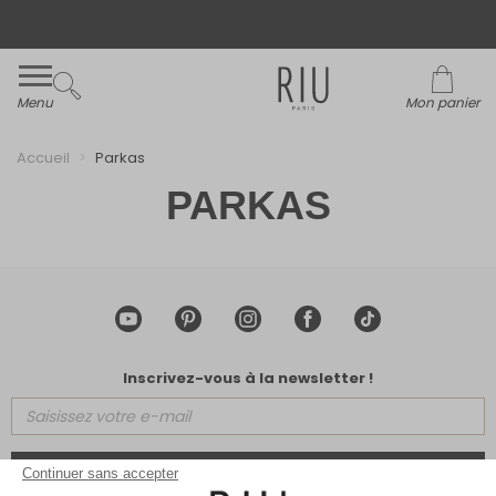
Livraison et retour offerts* en boutiques RIU
Paris - Jacqueline RIU
Menu
Mon panier
Accueil
Parkas
PARKAS
Inscrivez-vous à la newsletter !
VALIDER
Continuer sans accepter