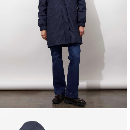
hors promotion)
Livraison rapide
en 2 jours
* et offerte
à domicile
ou
Point Relais
dès 99€*