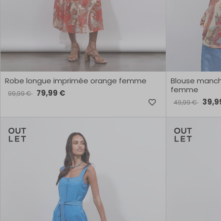
Robe longue imprimée orange femme
Blouse manch
femme
79,99 €
99,99 €
39,9
49,99 €