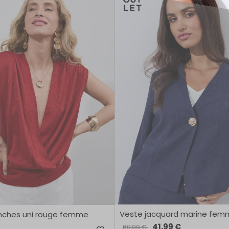
Veste jacquard marine fem
nches uni rouge femme
41,99 €
69,99 €