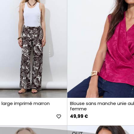
g large imprimé marron
Blouse sans manche unie au
femme
49,99 €