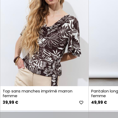
croissant
décroissant
CATALOGUE
RIU
PARIS
PRÊT-
À-
PORTER
Robes
Chemisiers
& Blouses
Pantalons
& Shorts
Tops
& T-
Top sans manches imprimé marron
Pantalon lon
Shirts
femme
femme
Vestes
39,99 €
49,99 €
Jeans
Jupes