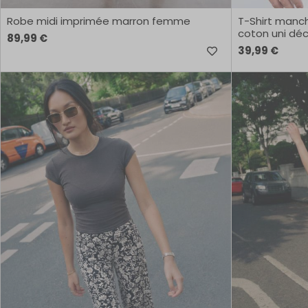
Robe midi imprimée marron femme
T-Shirt manc
coton uni dé
89,99 €
39,99 €