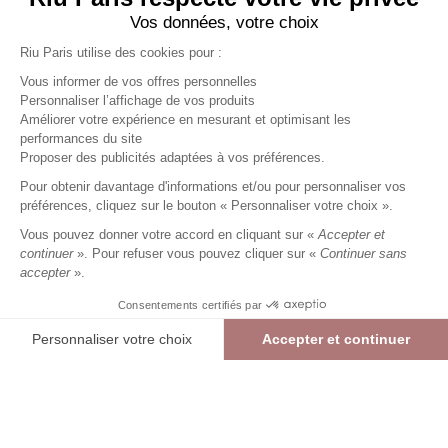
Vos données, votre choix
Riu Paris utilise des cookies pour :
Vous informer de vos offres personnelles
Personnaliser l’affichage de vos produits
Améliorer votre expérience en mesurant et optimisant les
performances du site
Gilet uni
ecru
Femme
Proposer des publicités adaptées à vos préférences.
23,99 €
59,99 €
+
23
Charmes fidélité
Pour obtenir davantage d'informations et/ou pour personnaliser vos
préférences, cliquez sur le bouton « Personnaliser votre choix ».
Référence :
4023529
021
/
EDENE170
Vous pouvez donner votre accord en cliquant sur «
Accepter et
continuer
». Pour refuser vous pouvez cliquer sur «
Continuer sans
accepter
».
ECRU
Consentements certifiés par
01
02
03
04
Personnaliser votre choix
Accepter et continuer
> Guide des tailles
Plateforme de Gestion du Consentement : Personnalisez vos Options
Axeptio consent
Gilet uni
ECRU
23,99 €
59,99 €
Notre plateforme vous permet d'adapter et de gérer vos paramètres de confide
AJOUTER AU PANIER