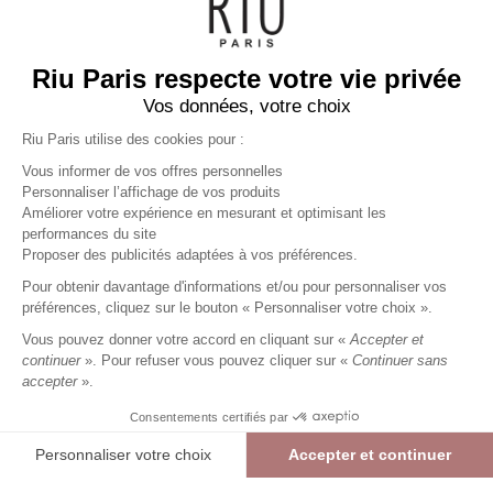
Riu Paris respecte votre vie privée
Vos données, votre choix
Riu Paris utilise des cookies pour :
Vous informer de vos offres personnelles
Personnaliser l’affichage de vos produits
Améliorer votre expérience en mesurant et optimisant les
performances du site
Pull fin rayé
bleu
Femme
Proposer des publicités adaptées à vos préférences.
24,99 €
49,99 €
+
24
Charmes fidélité
Pour obtenir davantage d'informations et/ou pour personnaliser vos
préférences, cliquez sur le bouton « Personnaliser votre choix ».
Référence :
6023787
014
/
DFEVE336
Vous pouvez donner votre accord en cliquant sur «
Accepter et
continuer
». Pour refuser vous pouvez cliquer sur «
Continuer sans
accepter
».
BLEU
Consentements certifiés par
01
02
03
04
05
Personnaliser votre choix
Accepter et continuer
> Guide des tailles
Plateforme de Gestion du Consentement : Personnalisez vos Options
Axeptio consent