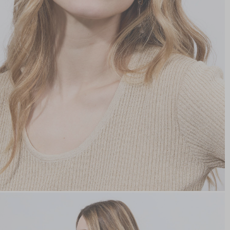
hors promotion)
Livraison rapide
en 2 jours
* et offerte
à domicile
ou
Point Relais
dès 99€*