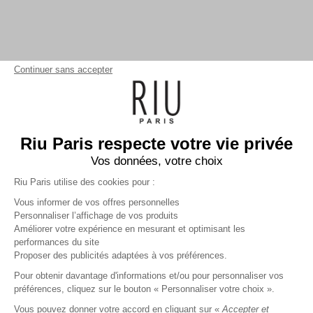
Continuer sans accepter
Riu Paris respecte votre vie privée
Vos données, votre choix
Riu Paris utilise des cookies pour :
Vous informer de vos offres personnelles
Personnaliser l’affichage de vos produits
Améliorer votre expérience en mesurant et optimisant les
performances du site
Robe longue imprimée
noir
Proposer des publicités adaptées à vos préférences.
44,99 €
89,99 €
+
44
Charmes fidélité
Pour obtenir davantage d'informations et/ou pour personnaliser vos
préférences, cliquez sur le bouton « Personnaliser votre choix ».
Référence :
4011418
008
/
RTATO557
Vous pouvez donner votre accord en cliquant sur «
Accepter et