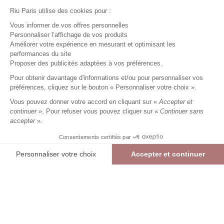
Riu Paris utilise des cookies pour :
Vous informer de vos offres personnelles
Personnaliser l’affichage de vos produits
Améliorer votre expérience en mesurant et optimisant les
performances du site
Robe courte imprimé à fleurs
Proposer des publicités adaptées à vos préférences.
orange
Pour obtenir davantage d'informations et/ou pour personnaliser vos
35,99 €
89,99 €
+
35
Charmes fidélité
préférences, cliquez sur le bouton « Personnaliser votre choix ».
Référence :
4011363
035
/
RAYAN202
Vous pouvez donner votre accord en cliquant sur «
Accepter et
continuer
». Pour refuser vous pouvez cliquer sur «
Continuer sans
accepter
».
ORANGE
Consentements certifiés par
38
40
42
44
46
48
Personnaliser votre choix
Accepter et continuer
> Guide des tailles
Plateforme de Gestion du Consentement : Personnalisez vos Options
Axeptio consent
Notre plateforme vous permet d'adapter et de gérer vos paramètres de confide
AJOUTER AU PANIER
RÉSERVER EN MAGASIN