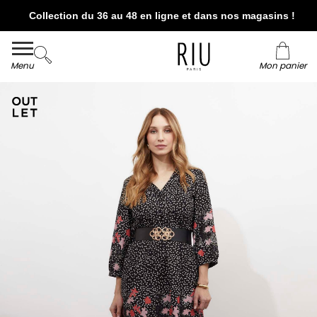
Collection du 36 au 48 en ligne et dans nos magasins !
Livraison et retour offerts* en boutiques RIU
Paris - Jacqueline RIU
Menu
Mon panier