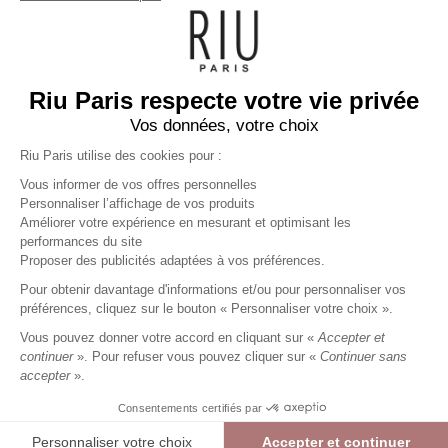
Riu Paris respecte votre vie privée
Vos données, votre choix
Riu Paris utilise des cookies pour :
Vous informer de vos offres personnelles
Personnaliser l’affichage de vos produits
Améliorer votre expérience en mesurant et optimisant les
performances du site
Robe courte imprimé à fleurs
Proposer des publicités adaptées à vos préférences.
noir
Pour obtenir davantage d'informations et/ou pour personnaliser vos
35,99 €
89,99 €
+
35
Charmes fidélité
préférences, cliquez sur le bouton « Personnaliser votre choix ».
Référence :
6011432
008
/
RPOSI195
Vous pouvez donner votre accord en cliquant sur «
Accepter et
continuer
». Pour refuser vous pouvez cliquer sur «
Continuer sans
accepter
».
Consentements certifiés par
> Guide des tailles
Personnaliser votre choix
Accepter et continuer