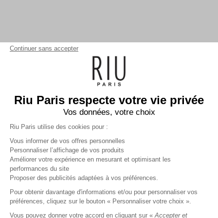
Continuer sans accepter
Riu Paris respecte votre vie privée
Vos données, votre choix
Riu Paris utilise des cookies pour :
Vous informer de vos offres personnelles
Personnaliser l’affichage de vos produits
Améliorer votre expérience en mesurant et optimisant les
performances du site
Robe courte imprimée
blanc
Proposer des publicités adaptées à vos préférences.
79,99 €
+
79
Charmes fidélité
Pour obtenir davantage d'informations et/ou pour personnaliser vos
préférences, cliquez sur le bouton « Personnaliser votre choix ».
Référence :
3011738
012
/
RLEGA669
Vous pouvez donner votre accord en cliquant sur «
Accepter et