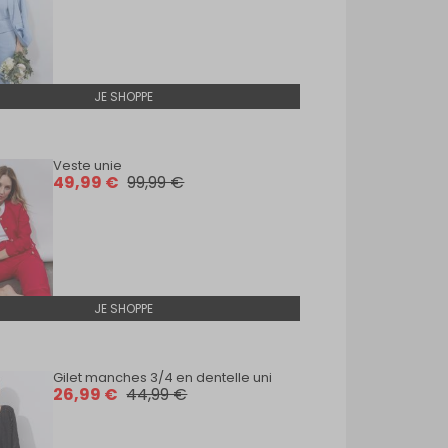
JE SHOPPE
Veste unie
Veste
49,99 €
99,99 €
53,9
JE SHOPPE
Gilet manches 3/4 en dentelle uni
26,99 €
44,99 €