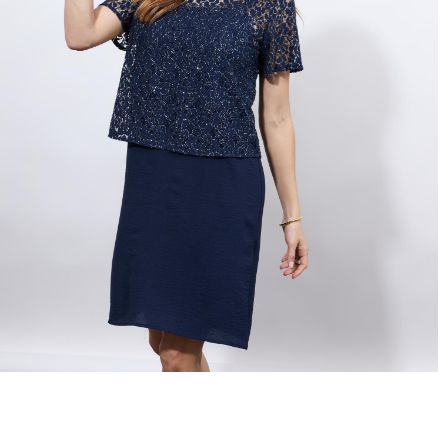
hors promotion)
Livraison rapide
en 2 jours
* et offerte
à domicile
ou
Point Relais
dès 99€*