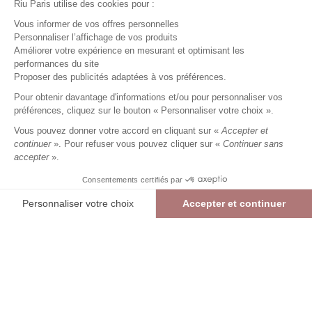
Riu Paris utilise des cookies pour :
Vous informer de vos offres personnelles
Personnaliser l’affichage de vos produits
Améliorer votre expérience en mesurant et optimisant les
performances du site
Robe longue imprimée
bleu
Proposer des publicités adaptées à vos préférences.
89,99 €
+
89
Charmes fidélité
Pour obtenir davantage d'informations et/ou pour personnaliser vos
préférences, cliquez sur le bouton « Personnaliser votre choix ».
Référence :
3011734
014
/
RDRIM669
Vous pouvez donner votre accord en cliquant sur «
Accepter et
continuer
». Pour refuser vous pouvez cliquer sur «
Continuer sans
accepter
».
BLEU
Consentements certifiés par
36
38
40
42
44
46
48
Personnaliser votre choix
Accepter et continuer
> Guide des tailles
Plateforme de Gestion du Consentement : Personnalisez vos Options
Axeptio consent
Robe longue imprimée
BLEU
89,99 €
Notre plateforme vous permet d'adapter et de gérer vos paramètres de confide
AJOUTER AU PANIER
RÉSERVER EN MAGASIN